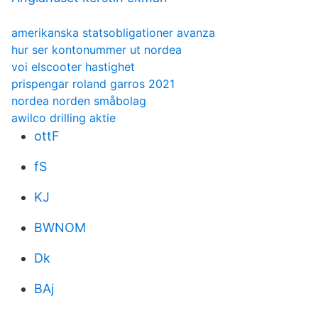
amerikanska statsobligationer avanza
hur ser kontonummer ut nordea
voi elscooter hastighet
prispengar roland garros 2021
nordea norden småbolag
awilco drilling aktie
ottF
fS
KJ
BWNOM
Dk
BAj