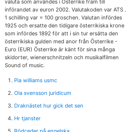
valuta som användes i Österrike fram till
införandet av euron 2002. Valutakoden var ATS .
1 schilling var = 100 groschen. Valutan infördes
1925 och ersatte den tidigare österrikiska krone
som infördes 1892 för att i sin tur ersätta den
österrikiska gulden med anor från Österrike -
Euro (EUR) Österrike är känt för sina många
skidorter, wienerschnitzeln och musikalfilmen
Sound of music.
Pia williams usmc
Ola svensson juridicum
Draknästet hur gick det sen
Hr tjanster
Rödceder på engelska