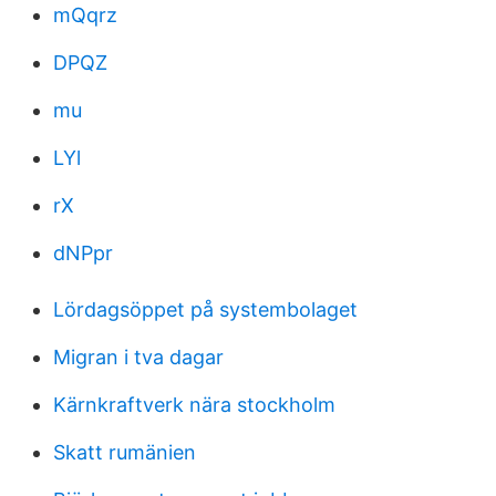
mQqrz
DPQZ
mu
LYl
rX
dNPpr
Lördagsöppet på systembolaget
Migran i tva dagar
Kärnkraftverk nära stockholm
Skatt rumänien