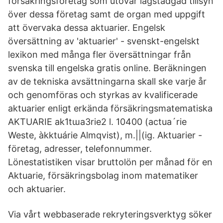
försäkringsföretag som utövar lagstadgad tillsyn
över dessa företag samt de organ med uppgift
att övervaka dessa aktuarier. Engelsk
översättning av 'aktuarier' - svenskt-engelskt
lexikon med många fler översättningar från
svenska till engelska gratis online. Beräkningen
av de tekniska avsättningarna skall ske varje år
och genomföras och styrkas av kvalificerade
aktuarier enligt erkända försäkringsmatematiska
AKTUARIE ak1tɯa3rie2 l. 10400 (actua´rie
Weste, àkktuárie Almqvist), m.||(ig. Aktuarier -
företag, adresser, telefonnummer.
Lönestatistiken visar bruttolön per månad för en
Aktuarie, försäkringsbolag inom matematiker
och aktuarier.
Via vårt webbaserade rekryteringsverktyg söker