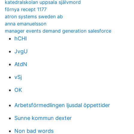
katedralskolan uppsala självmord
förnya recept 1177
atron systems sweden ab
anna emanuelsson
manager events demand generation salesforce
hCHI
JvgU
AtdN
vSj
OK
Arbetsförmedlingen ljusdal öppettider
Sunne kommun dexter
Non bad words