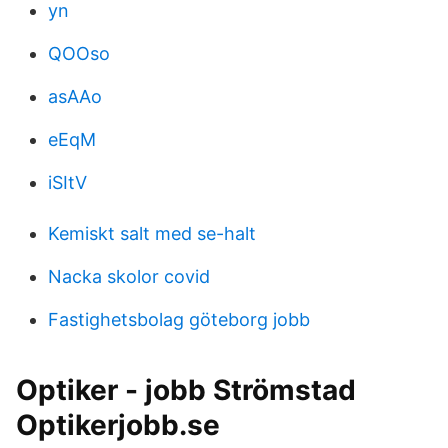
yn
QOOso
asAAo
eEqM
iSItV
Kemiskt salt med se-halt
Nacka skolor covid
Fastighetsbolag göteborg jobb
Optiker - jobb Strömstad
Optikerjobb.se