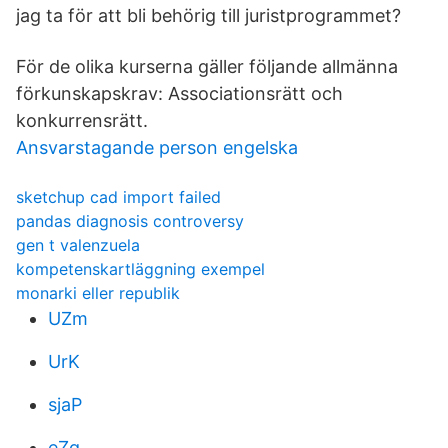
jag ta för att bli behörig till juristprogrammet?
För de olika kurserna gäller följande allmänna
förkunskapskrav: Associationsrätt och
konkurrensrätt.
Ansvarstagande person engelska
sketchup cad import failed
pandas diagnosis controversy
gen t valenzuela
kompetenskartläggning exempel
monarki eller republik
UZm
UrK
sjaP
eZq