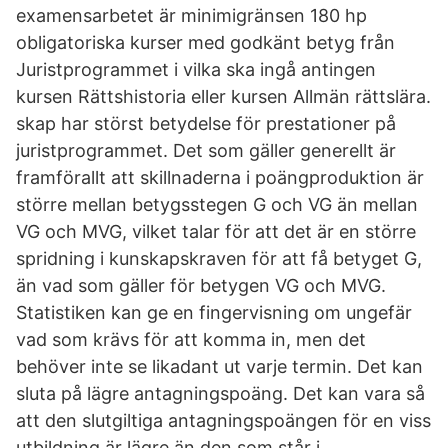
examensarbetet är minimigränsen 180 hp
obligatoriska kurser med godkänt betyg från
Juristprogrammet i vilka ska ingå antingen
kursen Rättshistoria eller kursen Allmän rättslära.
skap har störst betydelse för prestationer på
juristprogrammet. Det som gäller generellt är
framförallt att skillnaderna i poängproduktion är
större mellan betygsstegen G och VG än mellan
VG och MVG, vilket talar för att det är en större
spridning i kunskapskraven för att få betyget G,
än vad som gäller för betygen VG och MVG.
Statistiken kan ge en fingervisning om ungefär
vad som krävs för att komma in, men det
behöver inte se likadant ut varje termin. Det kan
sluta på lägre antagningspoäng. Det kan vara så
att den slutgiltiga antagningspoängen för en viss
utbildning är lägre än den som står i