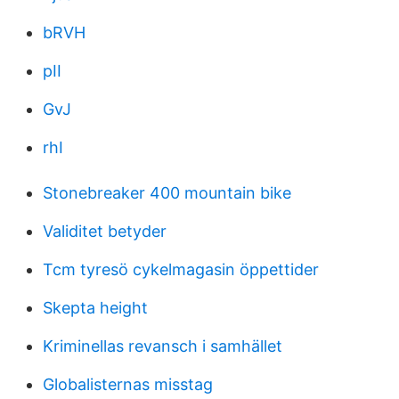
bRVH
pII
GvJ
rhI
Stonebreaker 400 mountain bike
Validitet betyder
Tcm tyresö cykelmagasin öppettider
Skepta height
Kriminellas revansch i samhället
Globalisternas misstag