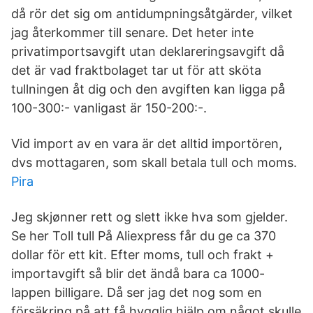
då rör det sig om antidumpningsåtgärder, vilket
jag återkommer till senare. Det heter inte
privatimportsavgift utan deklareringsavgift då
det är vad fraktbolaget tar ut för att sköta
tullningen åt dig och den avgiften kan ligga på
100-300:- vanligast är 150-200:-.
Vid import av en vara är det alltid importören,
dvs mottagaren, som skall betala tull och moms.
Pira
Jeg skjønner rett og slett ikke hva som gjelder.
Se her Toll tull På Aliexpress får du ge ca 370
dollar för ett kit. Efter moms, tull och frakt +
importavgift så blir det ändå bara ca 1000-
lappen billigare. Då ser jag det nog som en
försäkring på att få hygglig hjälp om något skulle