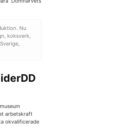
h lära Domnarvets
duktion. Nu
n, koksverk,
Sverige,
eiderDD
s museum
t arbetskraft
ka okvalificerade