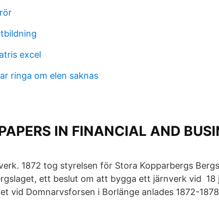
rör
utbildning
tris excel
ar ringa om elen saknas
PAPERS IN FINANCIAL AND BUSI
erk. 1872 tog styrelsen för Stora Kopparbergs Bergsla
rgslaget, ett beslut om att bygga ett järnverk vid 18
ket vid Domnarvsforsen i Borlänge anlades 1872-1878