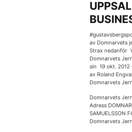
UPPSAL
BUSINES
#gustavsbergspor
av Domnarvets je
Strax nedanför 
Domnarvets Jernv
sin 19 okt. 2012
av Roland Engvall
Domnarvets Jernv
Domnarvets Jernv
Adress DOMNAR
SAMUELSSON FORN
Domnarvets Jernv