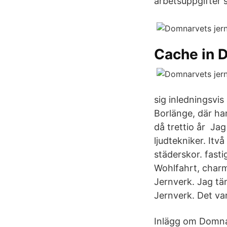
arbetsuppgifter 
Cache in D
sig inledningsvis
Borlänge, där ha
då trettio år Ja
ljudtekniker. Itv
städerskor. fasti
Wohlfahrt, charm
Jernverk. Jag tä
Jernverk. Det var
Inlägg om Domnar