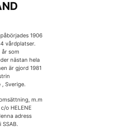
AND
 påbörjades 1906
4 vårdplatser.
 år som
der nästan hela
en är gjord 1981
strin
, Sverige.
 omsättning, m.m
c/o HELENE
enna adress
i SSAB.