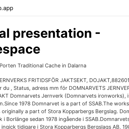
b.app
al presentation -
espace
orten Traditional Cache in Dalarna
RNVERKS FRITIDSFÖR JAKTSEKT, DOJAKT,882601-
ttar du , Status, adress mm för DOMNARVETS JERNV
T Domnarvets Jernverk (Domnarvets ironworks), is
n.Since 1978 Domnarvet is a part of SSAB.The works
originally a part of Stora Kopparbergs Bergslag. D
rk i Borlänge sedan 1978 ingående i SSAB.Domnarvet
 ingick tidigare i Stora Kopparbergs Bergslags AB. 1