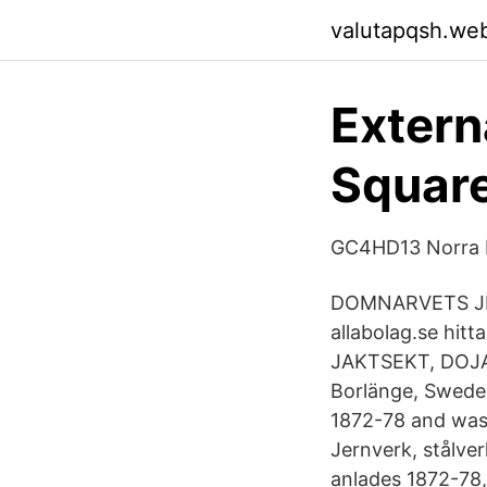
valutapqsh.we
Extern
Squar
GC4HD13 Norra P
DOMNARVETS JE
allabolag.se hi
JAKTSEKT, DOJAK
Borlänge, Swede
1872-78 and was 
Jernverk, stålve
anlades 1872-78,