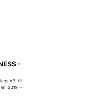
NESS -
gs AB, till
 jan. 2019 —
.