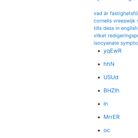
vad är fastighetsf
cornelis vreeswijk 
tills dess in english
vilket redigerings
isocyanate sympt
yqEwR
hhN
USUd
BHZIh
ln
MrrER
oc