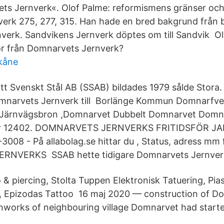
ts Jernverk«. Olof Palme: reformismens gränser oc
erk 275, 277, 315. Han hade en bred bakgrund från 
erk. Sandvikens Jernverk döptes om till Sandvik O
or från Domnarvets Jernverk?
kåne
t Svenskt Stål AB (SSAB) bildades 1979 sålde Stora
mnarvets Jernverk till Borlänge Kommun Domnarfve
ärnvägsbron ,​Domnarvet Dubbelt Domnarvet Domna
Nr 12402. DOMNARVETS JERNVERKS FRITIDSFÖR JA
08 - På allabolag.se hittar du , Status, adress mm 
NVERKS SSAB hette tidigare Domnarvets Jernver
 & piercing, Stolta Tuppen Elektronisk Tatuering, Pia
o, Epizodas Tattoo 16 maj 2020 — construction of D
onworks of neighbouring village Domnarvet had start