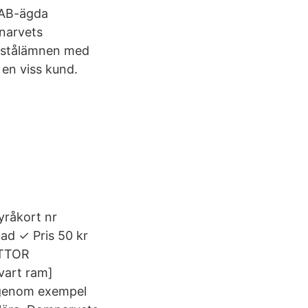
SAB-ägda
narvets
a stålämnen med
 en viss kund.
yråkort nr
nad ✓ Pris 50 kr
YTTOR
art ram]​
 igenom exempel