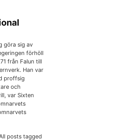
ional
g göra sig av
geringen förhöll
1 från Falun till
Jernverk. Han var
d proffsig
etare och
ll, var Sixten
Domnarvets
Domnarvets
All posts tagged