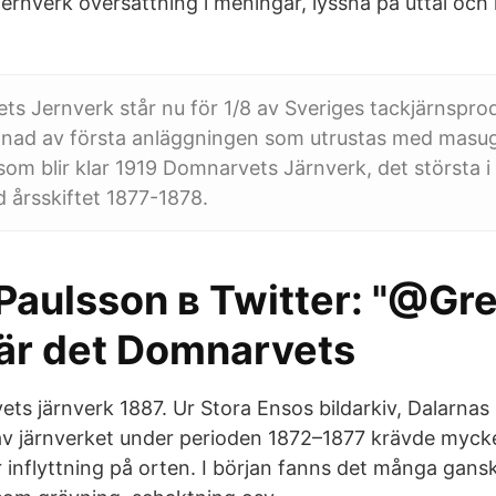
rnverk översättning i meningar, lyssna på uttal oc
s Jernverk står nu för 1/8 av Sveriges tackjärnspro
gnad av första anläggningen som utrustas med masug
om blir klar 1919 Domnarvets Järnverk, det största i 
d årsskiftet 1877-1878.
aulsson в Twitter: "@Gr
är det Domnarvets
ts järnverk 1887. Ur Stora Ensos bildarkiv, Dalarna
 järnverket under perioden 1872–1877 krävde mycke
or inflyttning på orten. I början fanns det många gans