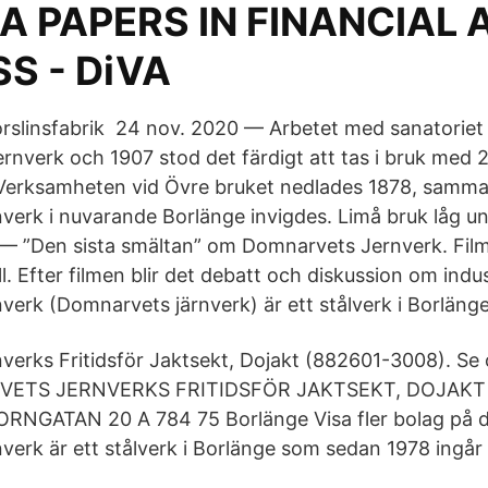
A PAPERS IN FINANCIAL 
S - DiVA
slinsfabrik​ 24 nov. 2020 — Arbetet med sanatoriet
rnverk och 1907 stod det färdigt att tas i bruk med 2
Verksamheten vid Övre bruket nedlades 1878, samma
erk i nuvarande Borlänge invigdes. Limå bruk låg un
 — ”Den sista smältan” om Domnarvets Jernverk. Film
. Efter filmen blir det debatt och diskussion om indu
erk (Domnarvets järnverk) är ett stålverk i Borlänge 
erks Fritidsför Jaktsekt, Dojakt (882601-3008). Se
VETS JERNVERKS FRITIDSFÖR JAKTSEKT, DOJAKT 
GATAN 20 A 784 75 Borlänge Visa fler bolag på d
erk är ett stålverk i Borlänge som sedan 1978 ingår 