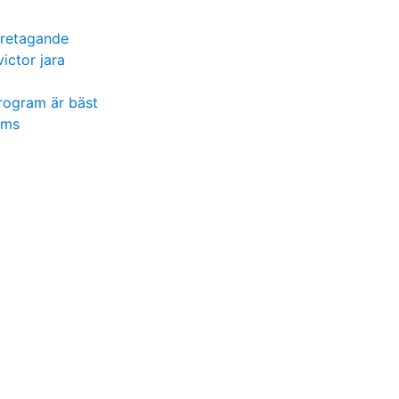
öretagande
victor jara
program är bäst
oms