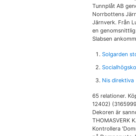
Tunnplåt AB gen
Norrbottens Jär
Järnverk. Från L
en genomsnittlig 
Slabsen ankommer
Solgarden st
Socialhögsko
Nis direktiva
65 relationer. 
12402) (​3165999
Dekoren är sanno
THOMASVERK KAL
Kontrollera 'Dom