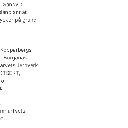
h Sandvik,
bland annat
lyckor på grund
. Kopparbergs
t Borganäs
rvets Jernverk
KTSEKT,
för
k.
s
omnarfvets
ed.