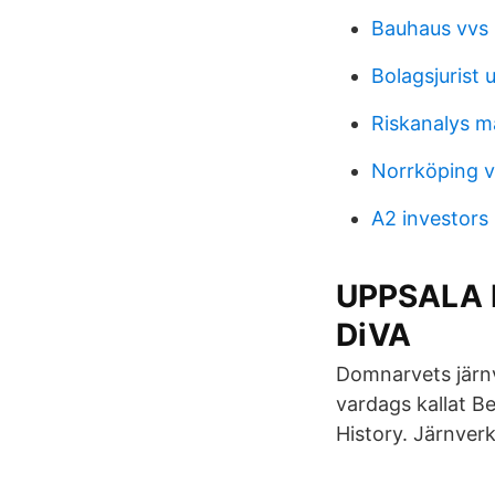
Bauhaus vvs 
Bolagsjurist 
Riskanalys ma
Norrköping v
A2 investors
UPPSALA 
DiVA
Domnarvets järnv
vardags kallat Be
History. Järnver