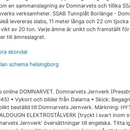
om en sammanslagning av Domnarvets och tillika S
nverks verksamheter. SSAB Tunnplåt Borlänge - Dom
uleå levereras slabs, 11 meter långa och 22 cm tjock
vikt av 20 ton. Varje ämne är unikt och framställt för
 till ämneslagret.
ora skondal
lan schema helsingborg
Köp online DOMNARVET. Domnarvets Jernverk (Pressb
45) • Vykort och bilder från Dalarna • Skick: Begag
likt beställd till Domnarvets Jernverk. Märkning: H
DOUGN ELEKTROSTÅLVERK [tryckt i svart inom sv
narvets Jernverk' översättningar till engelska. Titta