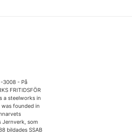
3008 - På
ERKS FRITIDSFÖR
 a steelworks in
 was founded in
omnarvets
s Jernverk, som
988 bildades SSAB