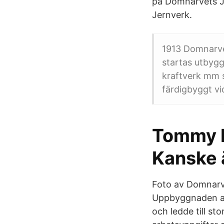
på Domnarvets Je
Jernverk.
1913 Domnarvet
startas utbyg
kraftverk mm s
färdigbyggt vi
Tommy P
Kanske 
Foto av Domnarve
Uppbyggnaden av
och ledde till st