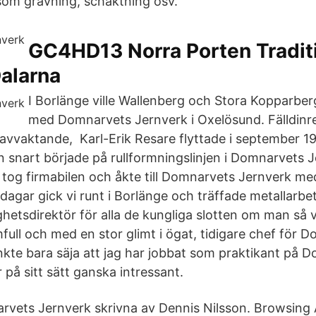
som grävning, schaktning osv.
GC4HD13 Norra Porten Tradit
alarna
I Borlänge ville Wallenberg och Stora Kopparber
med Domnarvets Jernverk i Oxelösund. Fälldinre
 avvaktande, Karl-Erik Resare flyttade i september 197
n snart började på rullformningslinjen i Domnarvets 
g tog firmabilen och åkte till Domnarvets Jernverk me
å dagar gick vi runt i Borlänge och träffade metallarb
ghetsdirektör för alla de kungliga slotten om man så vi
full och med en stor glimt i ögat, tidigare chef för 
nkte bara säja att jag har jobbat som praktikant på 
 på sitt sätt ganska intressant.
vets Jernverk skrivna av Dennis Nilsson. Browsing 