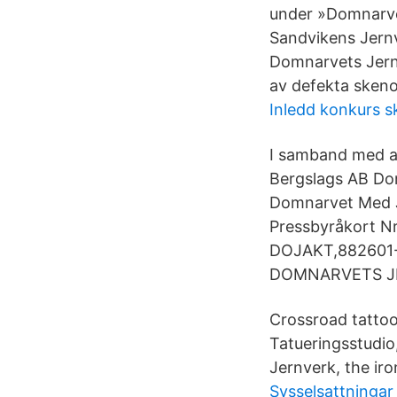
under »Domnarve
Sandvikens Jernv
Domnarvets Jernv
av defekta sken
Inledd konkurs s
I samband med at
Bergslags AB Do
Domnarvet Med J
Pressbyråkort 
DOJAKT,882601-30
DOMNARVETS JER
Crossroad tattoo
Tatueringsstudi
Jernverk, the ir
Sysselsattningar